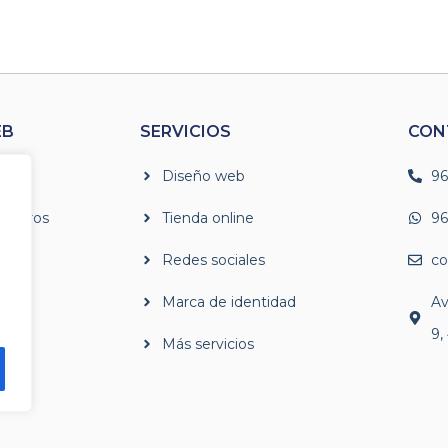
EB
SERVICIOS
CON
Diseño web
96
osotros
Tienda online
96
Redes sociales
co
o
Marca de identidad
Av
9,
to
Más servicios
ta