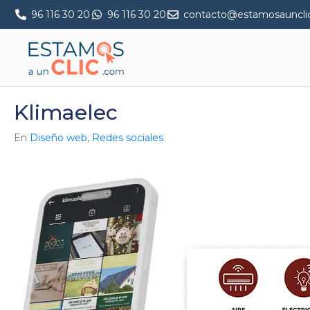
96 116 30 20
96 116 30 20
contacto@estamosauncli
Klimaelec
En
Diseño web
,
Redes sociales