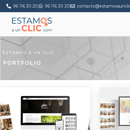
96 116 30 20
96 116 30 20
contacto@estamosauncli
ESTAMOS A UN CLIC
PORTFOLIO