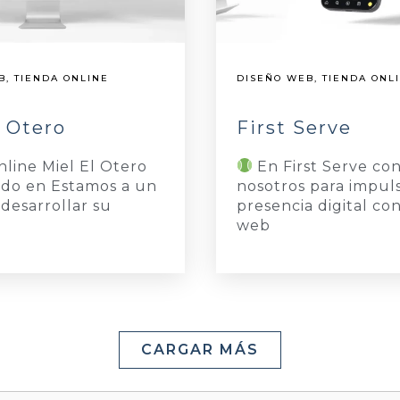
B
,
TIENDA ONLINE
DISEÑO WEB
,
TIENDA ONL
l Otero
First Serve
nline Miel El Otero
En First Serve co
ado en Estamos a un
nosotros para impul
 desarrollar su
presencia digital co
web
CARGAR MÁS